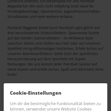
Luftdruck arbeiten. Ein Riesenspaß für alle Paintball
Begeisterten die noch nicht volljährig sind! Ideal für
Kindergeburtstage, Sportvereine, Jugendmannschaften,
Schulklassen und viele weitere Anlässe.
Paintball Biggesee bietet euch Paintball Light gleich auf
drei verschiedenen Erlebnisfeldern. Spannende Duelle
auf den beiden Szenariofeldern - Im Wildwest-Style
zwischen Zelten und Hütten aus Holz oder auf unserem
Spielfeld mit großformatigen Holzkisten. Erlebt Action auf
unseren Abenteuerfeldern. Stelle Dich der sportlichen
Herausforderung auf dem Sportfeld mit SupAir
Deckungen. Bei uns kommt jeder Paintball Spieler auf
seine Kosten und erlebt Action, Spaß und Adrenalin ohne
Ende!
Starte zusammen mit Deinen Freunden oder Kollegen zu
einem spannenden Match oder buche direkt ein
Cookie-Einstellungen
besonderes Event für den Junggesellenabschied JGA, den
Betriebsausflug oder für eine Geburtstagsfeier! Neben
Um dir die bestmögliche Funktionalität bieten zu
den vollständigen und hochwertigen Paintball
können, verwendet unsere Website Cookies