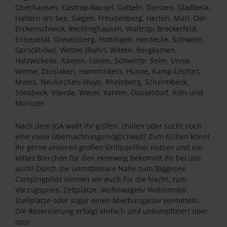
Oberhausen, Castrop-Rauxel, Datteln, Dorsten, Gladbeck,
Haltern am See, Siegen, Freudenberg, Herten, Marl, Oer-
Erckenschwick, Recklinghausen, Waltrop, Breckerfeld,
Ennepetal, Grevelsberg, Hattingen, Herdecke, Schwelm,
Sprockhövel, Wetter (Ruhr), Witten, Bergkamen,
Holzwickede, Kamen, Lünen, Schwerte, Selm, Unna,
Werne, Dinslaken, Hamminkeln, Hünxe, Kamp-Lintfort,
Moers, Neukirchen-Vluyn, Rheinberg, Schermbeck,
Sonsbeck, Voerde, Wesel, Xanten, Düsseldorf, Köln und
Münster.
Nach dem JGA wollt ihr grillen, chillen oder sucht noch
eine coole Übernachtungsmöglichkeit? Zum Grillen könnt
ihr gerne unseren großen Grillpavillion nutzen und ein
kaltes Bierchen für den Heimweg bekommt ihr bei uns
auch! Durch die unmittelbare Nähe zum Biggesee
Campingplatz können wir euch für die Nacht, zum
Vorzugspreis, Zeltplätze, Wohnwagen/ Wohnmobil
Stellplätze oder sogar einen Mietbungalow vermitteln.
Die Reservierung erfolgt einfach und unkompliziert über
uns!