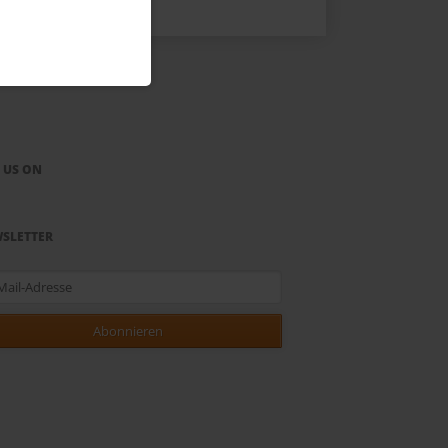
E US ON
SLETTER
-
sse
Abonnieren