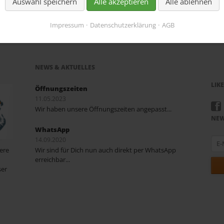
Auswahl speichern
Alle akzeptieren
Alle ablehnen
Impressum
Datenschutzerklärung
AGB
NEWS & AKTUELLES
LIK
Öffnungszeiten
11.05.2023
Wir haben unsere Öffnungszeiten angepasst...
NEW
WhatsApp
E-
14.09.2020
Mail
sere
Wir sind für Dich nun auch direkt per WhatsApp
Adre
erreichbar...
ser