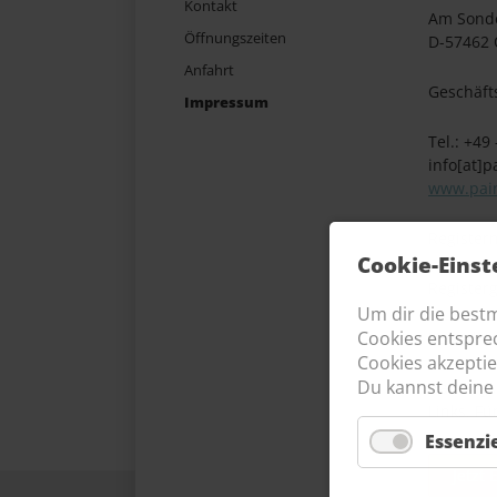
Kontakt
Am Sonde
Öffnungszeiten
D-57462 
Anfahrt
Geschäft
Impressum
Tel.: +49
info[at]p
www.pain
Register
Cookie-Einst
Registerg
Um dir die best
Cookies entspr
Ust.-IdN
Cookies akzeptie
Du kannst deine 
Haftungsh
Links. Fü
Essenzie
Jetzt 