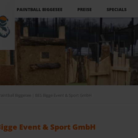
Navigation
überspringen
PAINTBALL BIGGESEE
PREISE
SPECIALS
intball Biggesee | BES Bigge Event & Sport GmbH
Bigge Event & Sport GmbH