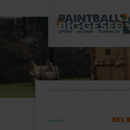
Navigation
überspringen
1
2
3
4
5
Paintball Biggesee
»
Kontakt
»
Impressum von Pa
BES 
Navigation
KONTAKT
überspringen