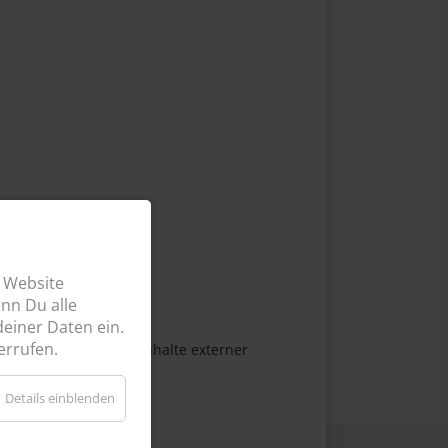
e Website
enn Du
alle
deiner Daten ein.
errufen.
eine Haftung für die Inhalte externer
ber verantwortlich.
Details einblenden