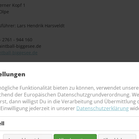
rner Kopf 1
Olpe
sführer: Lars Hendrik Harsveldt
 - 2761 - 944 160
aintball-biggesee.de
tball-biggesee.de
nummer: HRB 10895
ellungen
ericht: Amtsgericht Siegen
mögliche Funktionalität bieten zu können, verwendet unser
echend der Europäischen Datenschutzgrundverordnung. W
r/ VAT REG NO: DE305326990
rst
, dann willigst Du in die Verarbeitung und Übermittlung 
Einwilligung jederzeit in unserer
Datenschutzerklärung
wid
inweis: Trotz sorgfältiger inhaltlicher Kontrolle übernehmen wir k
r den Inhalt der verlinkten Seiten sind ausschließlich deren Betrei
ll
Event reservieren!