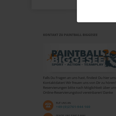
KONTAKT ZU PAINTBALL BIGGESEE
Falls Du Fragen an uns hast, findest Du hier un
Kontaktdaten! Wir freuen uns von Dir zu hören!
Reservierungen bitte nach Möglichkeit über un
Online-Reservierungstool vereinbaren! Danke
RUF UNS AN
+49-(0)2761-944 160
SENDE UNS EINE E-MAIL